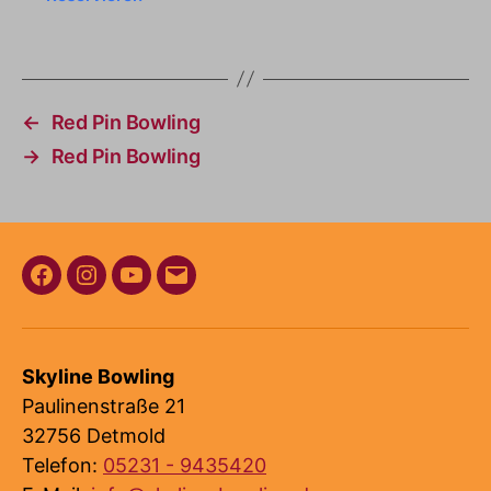
←
Red Pin Bowling
→
Red Pin Bowling
Facebook
Instagram
Youtube
E-
Mail
Skyline Bowling
Paulinenstraße 21
32756 Detmold
Telefon:
05231 - 9435420