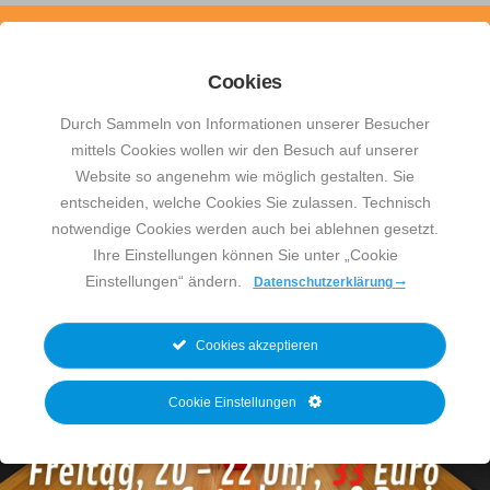
Cookies
Menü
Skyline
Durch Sammeln von Informationen unserer Besucher
Bowling
mittels Cookies wollen wir den Besuch auf unserer
Detmold
Website so angenehm wie möglich gestalten. Sie
Red Pin Bowling
entscheiden, welche Cookies Sie zulassen. Technisch
notwendige Cookies werden auch bei ablehnen gesetzt.
Ihre Einstellungen können Sie unter „Cookie
Einstellungen“ ändern.
Datenschutzerklärung
Cookies akzeptieren
Cookie Einstellungen