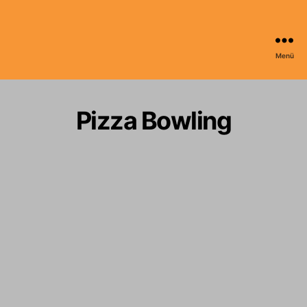
Menü
Skyline
Bowling
Detmold
Pizza Bowling