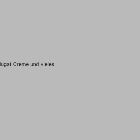
r
Office 365
Nugat Creme und vieles