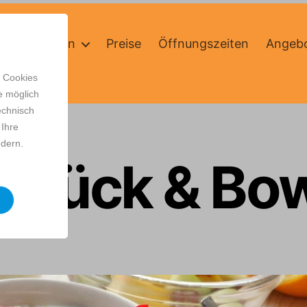
Willkommen
Preise
Öffnungszeiten
Angeb
 Cookies
e möglich
echnisch
 Ihre
ndern.
hstück & Bow